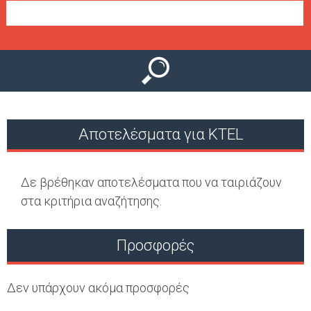
Ο
μ
Ύ
ε
ν
ο
ύ
Αποτελέσματα για KTEL
Δε βρέθηκαν αποτελέσματα που να ταιριάζουν
στα κριτήρια αναζήτησης.
Προσφορές
Δεν υπάρχουν ακόμα προσφορές