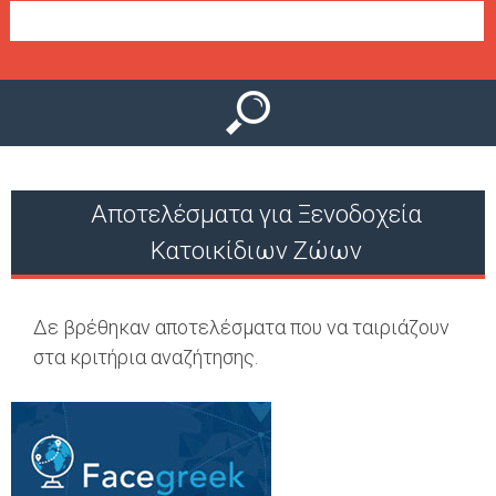
Ο
μ
Ύ
ε
ν
ο
ύ
Αποτελέσματα για Ξενοδοχεία
Κατοικίδιων Ζώων
Δε βρέθηκαν αποτελέσματα που να ταιριάζουν
στα κριτήρια αναζήτησης.