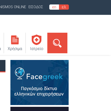
INISMOS ONLINE
ΕΙΣΟΔΟΣ
en
ελ
α
Χρήσιμα
Ιατρείο