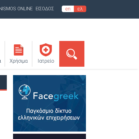
INISMOS ONLINE
ΕΙΣΟΔΟΣ
en
ελ
α
Χρήσιμα
Ιατρείο