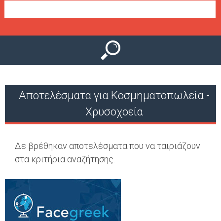
Ο
μ
Ύ
ε
ν
ο
ύ
Αποτελέσματα για Κοσμηματοπωλεία -
Χρυσοχοεία
Δε βρέθηκαν αποτελέσματα που να ταιριάζουν
στα κριτήρια αναζήτησης.