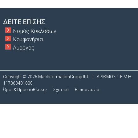
t
)
a
ΔΕΙΤΕ ΕΠΙΣΗΣ
b
Νομός Κυκλάδων
s
Κουφονήσια
Αμοργός
Copyright © 2026 MacInformationGroup ltd.
|
ΑΡΙΘΜΟΣ Γ.Ε.Μ.Η.:
117363401000
Όροι & Προϋποθέσεις
Σχετικά
Επικοινωνία