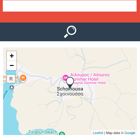
Ο
μ
Ύ
ε
ν
ο
+
ύ
−
R
Leaflet
| Map data ©
Google